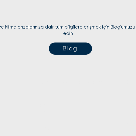
e klima arızalarınıza dair tüm bilgilere erişmek için Blog'umuzu
edin
Blog
Kombi teknik servislerimiz
Kli
serv
Kombi bakım
Klim
hizmeti
Kombi tamir
Klim
hizmeti