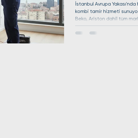
İstanbul Avrupa Yakası'nda 
kombi tamir hizmeti sunuyo
Beko, Ariston dahil tüm mark
petek temizliği, tesisat ve
kapsamlı çözümler sağlıyoru
verimliliği artırırken, gaz kaç
güvenliğinizi en üst düzeyde
orijinal parça garantisiyle 