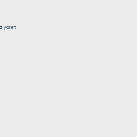
 ziyaret
ma teknik
islerimiz
a bakım hizmeti
a tamir hizmeti