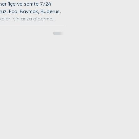
her ilçe ve semte 7/24
ruz. Eca, Baymak, Buderus,
alar için arıza giderme,
 mevsimlik kombi bakımı gibi
z. Uzman ekiplerimizle
ağı kontrolleri ile
 tutuyoruz. Hızlı servis ve
hizmetinizdeyiz.