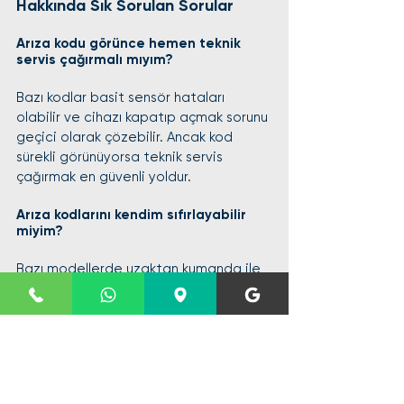
Hakkında Sık Sorulan Sorular
Arıza kodu görünce hemen teknik 
servis çağırmalı mıyım?
Bazı kodlar basit sensör hataları 
olabilir ve cihazı kapatıp açmak sorunu 
geçici olarak çözebilir. Ancak kod 
sürekli görünüyorsa teknik servis 
çağırmak en güvenli yoldur.
Arıza kodlarını kendim sıfırlayabilir 
miyim?
Bazı modellerde uzaktan kumanda ile 
reset yapılabilir. Ancak bu, sorunu 
çözmez sadece kodu gizler. Kalıcı 
çözüm için arızanın kaynağı bulunmalıdır.
Arçelik klima garanti kapsamında 
arıza kodları ücretsiz tamir edilir mi?