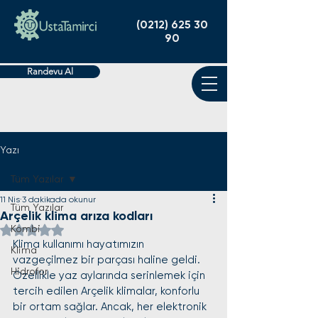
(0212) 625 30
90
Randevu Al
Yazı
Tüm Yazılar
11 Nis
3 dakikada okunur
Tüm Yazılar
Arçelik klima arıza kodları
Kombi
5 üzerinden NaN yıldız
Klima kullanımı hayatımızın 
Klima
vazgeçilmez bir parçası haline geldi. 
Hidrofor
Özellikle yaz aylarında serinlemek için 
tercih edilen Arçelik klimalar, konforlu 
bir ortam sağlar. Ancak, her elektronik 