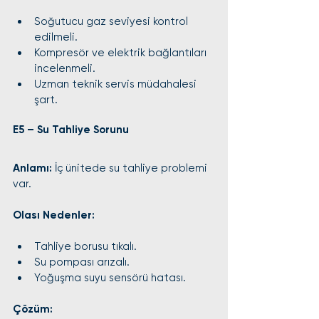
Soğutucu gaz seviyesi kontrol 
edilmeli.
Kompresör ve elektrik bağlantıları 
incelenmeli.
Uzman teknik servis müdahalesi 
şart.
E5 – Su Tahliye Sorunu
Anlamı:
 İç ünitede su tahliye problemi 
var.
Olası Nedenler:
Tahliye borusu tıkalı.
Su pompası arızalı.
Yoğuşma suyu sensörü hatası.
Çözüm: