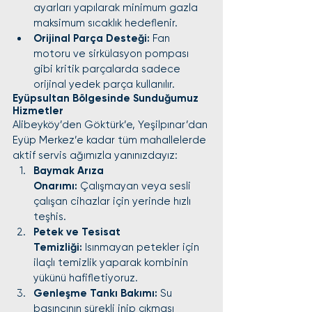
ayarları yapılarak minimum gazla 
maksimum sıcaklık hedeflenir.
Orijinal Parça Desteği:
 Fan 
motoru ve sirkülasyon pompası 
gibi kritik parçalarda sadece 
orijinal yedek parça kullanılır.
Eyüpsultan Bölgesinde Sunduğumuz 
Hizmetler
Alibeyköy’den Göktürk’e, Yeşilpınar’dan 
Eyüp Merkez’e kadar tüm mahallelerde 
aktif servis ağımızla yanınızdayız:
Baymak Arıza 
Onarımı:
 Çalışmayan veya sesli 
çalışan cihazlar için yerinde hızlı 
teşhis.
Petek ve Tesisat 
Temizliği:
 Isınmayan petekler için 
ilaçlı temizlik yaparak kombinin 
yükünü hafifletiyoruz.
Genleşme Tankı Bakımı:
 Su 
basıncının sürekli inip çıkması 