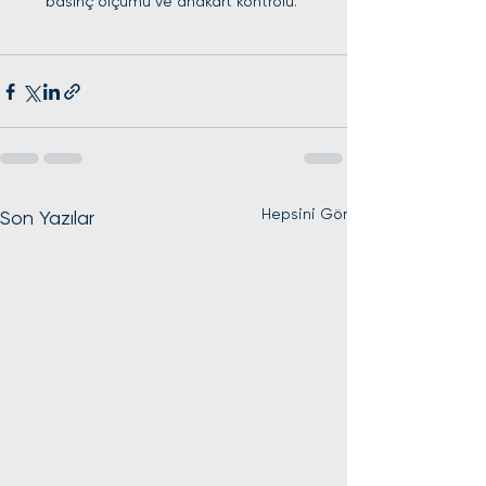
basınç ölçümü ve anakart kontrolü."
Hepsini Gör
Son Yazılar