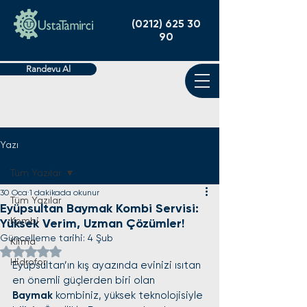
(0212) 625 30
90
Randevu Al
Yazı
Tüm Yazılar
30 Oca
1 dakikada okunur
Tüm Yazılar
Eyüpsultan Baymak Kombi Servisi:
Kombi
Yüksek Verim, Uzman Çözümler!
Güncelleme tarihi:
4 Şub
Klima
5 üzerinden NaN yıldız
Hidrofor
Eyüpsultan’ın kış ayazında evinizi ısıtan 
en önemli güçlerden biri olan 
Baymak
 kombiniz, yüksek teknolojisiyle 