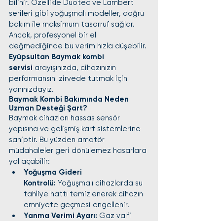
bilinir. Özellikle Duotec ve Lambert 
serileri gibi yoğuşmalı modeller, doğru 
bakım ile maksimum tasarruf sağlar. 
Ancak, profesyonel bir el 
değmediğinde bu verim hızla düşebilir. 
Eyüpsultan Baymak kombi 
servisi
 arayışınızda, cihazınızın 
performansını zirvede tutmak için 
yanınızdayız.
Baymak Kombi Bakımında Neden 
Uzman Desteği Şart?
Baymak cihazları hassas sensör 
yapısına ve gelişmiş kart sistemlerine 
sahiptir. Bu yüzden amatör 
müdahaleler geri dönülemez hasarlara 
yol açabilir:
Yoğuşma Gideri 
Kontrolü:
 Yoğuşmalı cihazlarda su 
tahliye hattı temizlenerek cihazın 
emniyete geçmesi engellenir.
Yanma Verimi Ayarı:
 Gaz valfi 