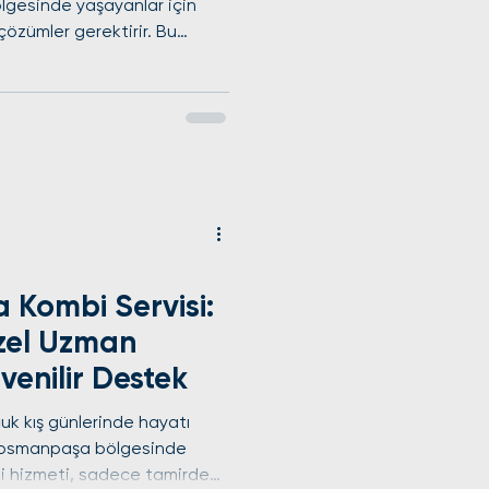
bölgesinde yaşayanlar için
i çözümler gerektirir. Bu
abileceğiniz yaygın arıza
anlama geldiğini, ayrıca
ekilde ele alacağız. Böylece,
ında ne yapmanız gerektiğini
maliyet açısından avantaj
an bölgesinde k
Kombi Servisi:
zel Uzman
venilir Destek
ğuk kış günlerinde hayatı
aziosmanpaşa bölgesinde
si hizmeti, sadece tamirden