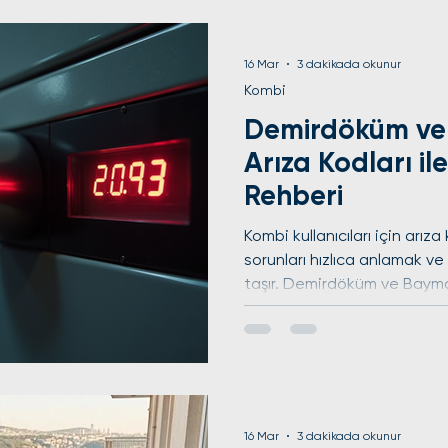
öneriler sunacağız. Böylece
montaj işlemlerinde doğru ad
Sultangazi'de kombi servisi
16 Mar
3 dakikada okunur
Kombi
Demirdöküm ve
Arıza Kodları i
Rehberi
Kombi kullanıcıları için arıza 
sorunları hızlıca anlamak 
taşır. Demirdöküm ve Bayma
karşılaşılan arıza kodları, kul
tanımasına ve gerektiğind
yardımcı olur. Bu rehberde, 
kodlarını, ne anlama geldikl
bulabileceğinizi detaylı şek
ekranında F.22 arıza kodu ve
16 Mar
3 dakikada okunur