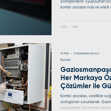
zorlaştırabilir. Eyüpsultan 
kombi arızaları hızlı ve etkil
yazıda, kombinizde karşılaş
kodlarını ve bu kodların ne 
pratik çözümlerini detaylı ş
kombinizde bir sorun çıktığ
bilerek, hem zaman hem de 
sağlayabilirsiniz. Eyüpsult
16 Mar
3 dakikada okunur
Kombi
Gaziosmanpaşa 
Her Markaya Ö
Çözümler ile Gü
Kombi arızaları, özellikle so
zorlaştıran sorunlardır. G
yaşayanlar için kombi servi