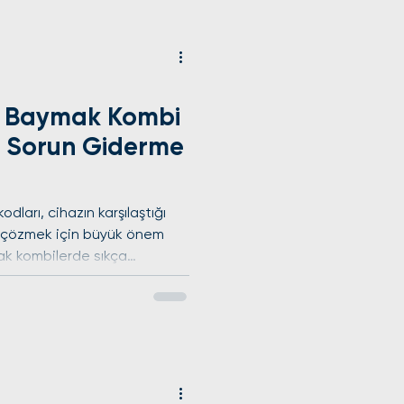
 kombinizin bakım, onarım ve
ımları atabilirsiniz.
 yapan tekni
 Baymak Kombi
le Sorun Giderme
kodları, cihazın karşılaştığı
ve çözmek için büyük önem
k kombilerde sıkça
lanıcıların cihazlarını daha iyi
e müdahale etmesine
her iki markanın yaygın arıza
erini ve nasıl çözüm
ilde ele alacağız. Kombi
 düşük su basıncı uyarısı