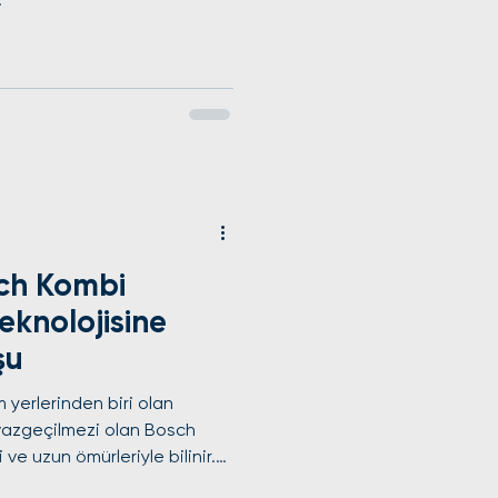
ch Kombi
eknolojisine
şu
m yerlerinden biri olan
n vazgeçilmezi olan Bosch
i ve uzun ömürleriyle bilinir.
lman teknolojisine sahip