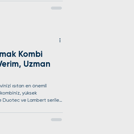
ını koruması için ise
ır. Eyüpsultan Bosch kombi
yonel Bosch Servisi Tercih
assas yoğuşma teknolojisi
ymak Kombi
 Verim, Uzman
vinizi ısıtan en önemli
k
ikle Duotec ve Lambert serileri
oğru bakım ile maksimum
fesyonel bir el değmediğinde
yüpsultan Baymak kombi