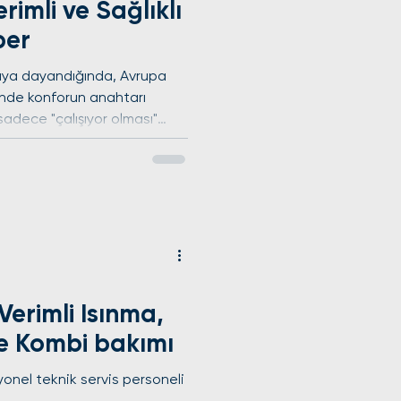
rimli ve Sağlıklı
ber
pıya dayandığında, Avrupa
rinde konforun anahtarı
sadece "çalışıyor olması"
ı , hem cihazınızın ömrünü
ik faturalarından
üzenli Klima Bakımı
iç ünite filtreleri zamanla
haline gelebilir. Özellikle
Eyüpsultan , Beşiktaş ve Şişli gibi trafiğin ve insan sir
Verimli Isınma,
e Kombi bakımı
onel teknik servis personeli
.