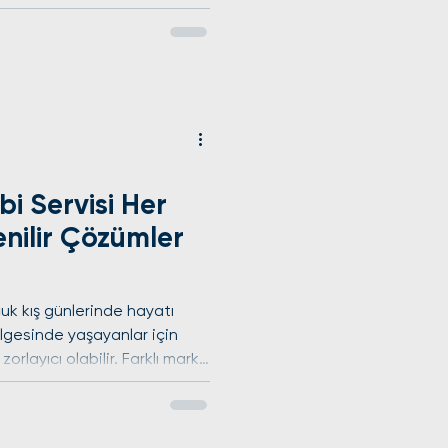
mbiye özel uzman çözümler
nlamına gelir. Bu yazıda,
si hizmetlerinin neden
, hangi markalara destek
nde dikkat edilmesi gereken
ilde ele alacağız. Kombi
i Servisi Her
nilir Çözümler
ğuk kış günlerinde hayatı
bölgesinde yaşayanlar için
rlayıcı olabilir. Farklı marka
eri, servis hizmetlerinde
, Sultangazi kombi servisi
venilir çözümler ve pratik