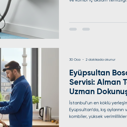
30 Oca
2 dakikada okunur
Eyüpsultan Bos
Servisi: Alman T
Uzman Dokunu
İstanbul’un en köklü yerleşi
Eyüpsultan’da, kış aylarını
kombiler, yüksek verimlilikler
Condens serisi gibi üstün A