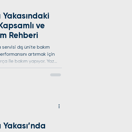
a Yakasındaki
 Kapsamlı ve
kım Rehberi
 servisi dış ünite bakım
erformansını artırmak için
ırça ile bakım yapıyor. Yaz
ikte İstanbul Avrupa
ima kullanımı artıyor. Klima,
esini yükselten önemli bir
rimli çalışması ve uzun ömürlü
rttır. Bu rehberde, İstanbul
eleri kapsay
a Yakası’nda