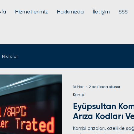
yfa
Hizmetlerimiz
Hakkımızda
İletişim
SSS
Hidrofor
16 Mar
2 dakikada okunur
Kombi
Eyüpsultan Komb
Arıza Kodları V
Kombi arızaları, özellikle so