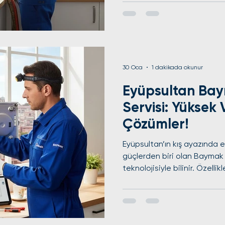
cihazlarınızın bu performans
profesyonel bir bakım şartt
servisi hizmetimizle, cihazınızı ilk günkü verimine
döndürüyoruz. Neden Profes
Edilmeli? Bosch kombiler, h
30 Oca
1 dakikada okunur
Eyüpsultan Ba
Servisi: Yüksek
Çözümler!
Eyüpsultan’ın kış ayazında e
güçlerden biri olan Baymak kombiniz, yükse
teknolojisiyle bilinir. Özell
gibi yoğuşmalı modeller, d
tasarruf sağlar. Ancak, pro
bu verim hızla düşebilir. E
servisi arayışınızda, cihazınızın performansını zirvede