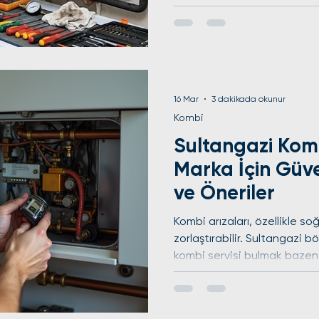
ibaret değil; her marka ko
sunan güvenilir bir destek a
Gaziosmanpaşa kombi servi
tercih edilmesi gerektiğini
verildiğini ve servis süreci
önemli noktaları detaylı şek
16 Mar
3 dakikada okunur
bakım
Kombi
Sultangazi Komb
Marka İçin Güve
ve Öneriler
Kombi arızaları, özellikle so
zorlaştırabilir. Sultangazi 
kombi servisi bulmak bazen zo
ve modellerin teknik özellikl
çeşitlilik yaratır. Bu yazıda
konusunda her marka için gü