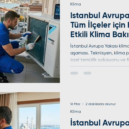
Klima
Istanbul Avrup
Tüm İlçeler için
Etkili Klima Ba
İstanbul Avrupa Yakası klima
aşaması. Teknisyen, klima p
özel temizlik solüsyonu ve f
aylarının yaklaşmasıyla birl
Yakası’nda yaşayanlar için kl
sıcak havalarda yaşam kalit
cihazdır. Ancak, klimanın ve
olması için düzenli bakım şa
Avrupa Yakası’ndaki tüm ilç
16 Mar
2 dakikada okunur
Klima
İstanbul Avrup