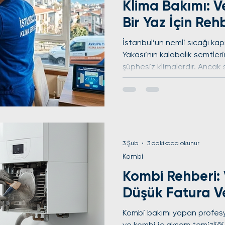
Klima Bakımı: Ve
Bir Yaz İçin Reh
İstanbul’un nemli sıcağı ka
Yakası’nın kalabalık semtle
şüphesiz klimalardır. Ancak 
yeterli değildir. Klima bakım
uzatır hem de yüksek elektr
korunmanızı sağlar. Neden D
Yaptırmalısınız? Bir klimanın 
toz, polen ve bakteri yuvası 
3 Şub
3 dakikada okunur
Kombi
Kombi Rehberi: 
Düşük Fatura V
Kombi bakımı yapan profesy
ve kombi iç aksam temizliği