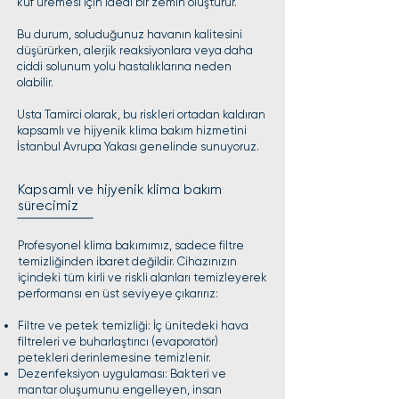
küf üremesi için ideal bir zemin oluşturur.
Bu durum, soluduğunuz havanın kalitesini
düşürürken, alerjik reaksiyonlara veya daha
ciddi solunum yolu hastalıklarına neden
olabilir.
Usta Tamirci olarak, bu riskleri ortadan kaldıran
kapsamlı ve hijyenik klima bakım hizmetini
İstanbul Avrupa Yakası genelinde sunuyoruz.
Kapsamlı ve hijyenik klima bakım
sürecimiz
Profesyonel klima bakımımız, sadece filtre
temizliğinden ibaret değildir. Cihazınızın
içindeki tüm kirli ve riskli alanları temizleyerek
performansı en üst seviyeye çıkarırız:
Filtre ve petek temizliği: İç ünitedeki hava
filtreleri ve buharlaştırıcı (evaporatör)
petekleri derinlemesine temizlenir.
Dezenfeksiyon uygulaması: Bakteri ve
mantar oluşumunu engelleyen, insan