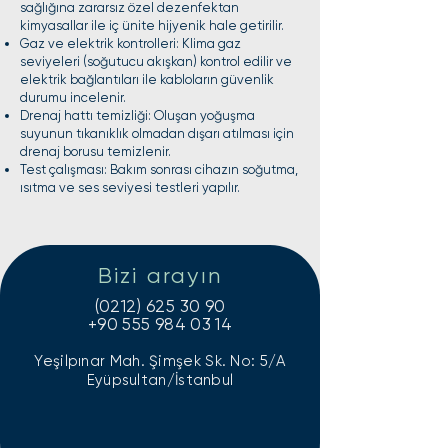
sağlığına zararsız özel dezenfektan
kimyasallar ile iç ünite hijyenik hale getirilir.
Gaz ve elektrik kontrolleri: Klima gaz
seviyeleri (soğutucu akışkan) kontrol edilir ve
elektrik bağlantıları ile kabloların güvenlik
durumu incelenir.
Drenaj hattı temizliği: Oluşan yoğuşma
suyunun tıkanıklık olmadan dışarı atılması için
drenaj borusu temizlenir.
Test çalışması: Bakım sonrası cihazın soğutma,
ısıtma ve ses seviyesi testleri yapılır.
Bizi arayın
(0212) 625 30 90
+90 555 984 03 14
Yeşilpınar Mah. Şimşek Sk. No: 5/A
Eyüpsultan/İstanbul