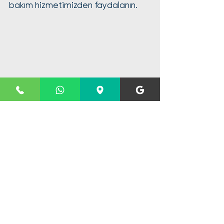
bakım hizmetimizden faydalanın.
Kombi ve klima arızalarınıza dair tüm bilgilere
erişmek için Blog'umuzu ziyaret edin
Blog