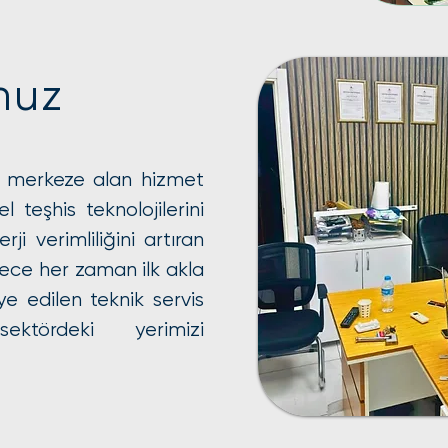
muz
i merkeze alan hizmet
l teşhis teknolojilerini
rji verimliliğini artıran
ece her zaman ilk akla
e edilen teknik servis
ktördeki yerimizi