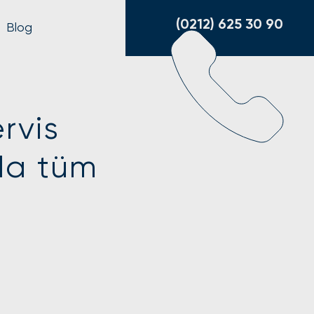
(0212) 625 30 90
Blog
ervis
da tüm