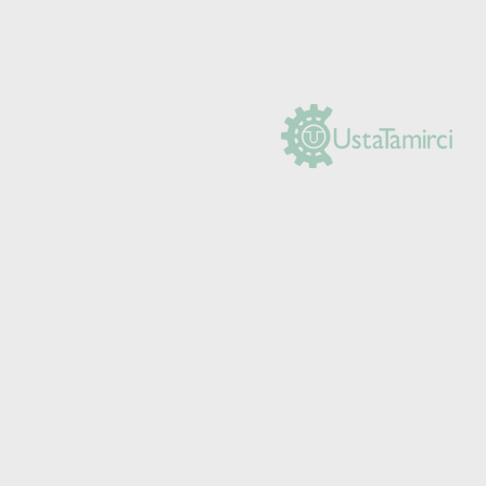
(0212) 625 30 90
+90 555 984 03 14
Yeşilpınar Mah. Şimşek 
5/A Eyüpsultan/İstanbu