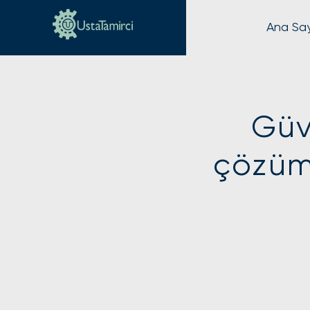
Ana Sa
Güve
çözüm