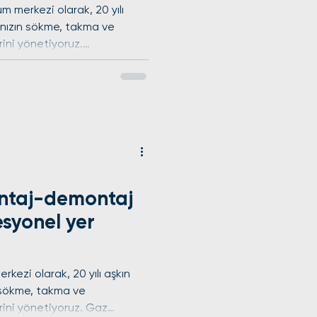
m merkezi olarak, 20 yılı
ınızın sökme, takma ve
ini yönetiyoruz.
olojisine uygun gaz toplama
temleriyle cihaz ömrünü
e periyodik bakımlarda
ıl yerinde garanti vererek
upa Yakası'nın tüm ilçe ve
ale kapasitesine sahibiz.
ntaj-demontaj
esyonel yer
kezi olarak, 20 yılı aşkın
n sökme, takma ve
rini yönetiyoruz. Gaz