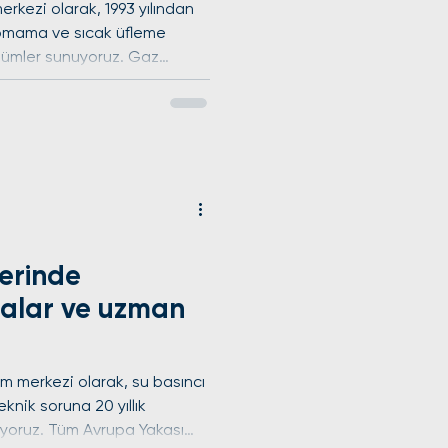
erkezi olarak, 1993 yılından
apmama ve sıcak üfleme
zümler sunuyoruz. Gaz
ve motor onarımlarını
nduğumuz her işleme bir yıl
vrupa Yakası'nın tüm ilçe ve
ekiplerimizle 7/24 hızlı
biz. Klima bakım ve tamir
omuzla yanınızdayız.
lerinde
ızalar ve uzman
m merkezi olarak, su basıncı
eknik soruna 20 yıllık
yoruz. Tüm Avrupa Yakası