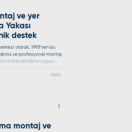
taj ve yer
a Yakası
nik destek
rkezi olarak, 1993'ten bu
 takma ve profesyonel montaj
osch mühendisliğine uygun
eknikleriyle cihaz
rım ve montaj sonrası
ıl yerinde garanti vererek
uz. Avrupa Yakası'nın tüm
dahale sağlıyoruz.
avale/EFT ile kolayca
ma montaj ve