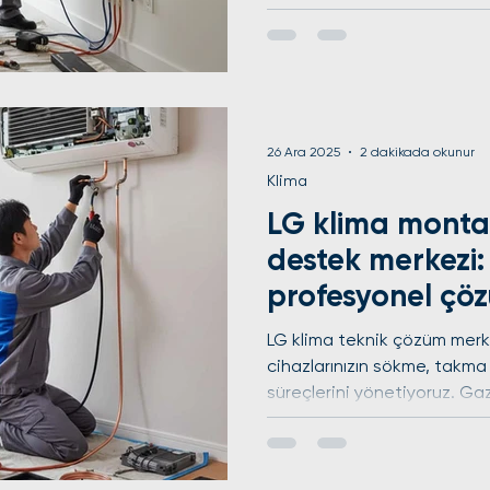
toplama tekniği ve vakumla
cihazlarınızın ömrünü uzatıy
periyodik bakımlarda sunduğ
yerinde garanti vererek ta
Avrupa Yakası'nın tüm ilçe v
müdahale kapasitesine sahi
26 Ara 2025
2 dakikada okunur
veya Havale/EFT ile kolayc
Klima
LG klima montaj
destek merkezi:
profesyonel çö
LG klima teknik çözüm merke
cihazlarınızın sökme, takm
süreçlerini yönetiyoruz. Ga
vakumlamalı kurulum ile LG 
uzatıyoruz. Arıza onarımı v
sunduğumuz her işleme bir y