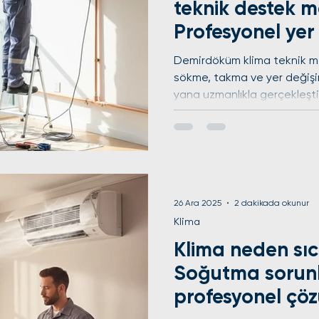
teknik destek m
Profesyonel yer
Demirdöküm klima teknik mer
sökme, takma ve yer değişim
yana uzmanlıkla gerçekleşt
tekniği ile maliyeti düşürüyo
damlatma gibi sorunların ön
ve periyodik bakımlarda orij
sunduğumuz her işleme bir yı
Avrupa Yakası genelinde 7/2
hizmetinizdeyiz. Ödemeleri
26 Ara 2025
2 dakikada okunur
Klima
Klima neden sıc
Soğutma sorun
profesyonel çö