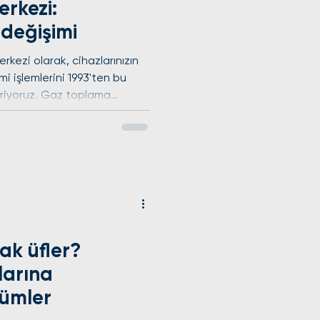
erkezi:
 değişimi
kezi olarak, cihazlarınızın
i işlemlerini 1993'ten bu
iriyoruz. Gaz toplama
r, terazi ayarlı montaj ile su
üne geçiyoruz. Arıza onarımı
inal parçalar kullanarak
l yerinde garanti veriyoruz.
4 mobil ekiplerimizle
nizi Nakit veya Havale/
ak üfler?
larına
zümler