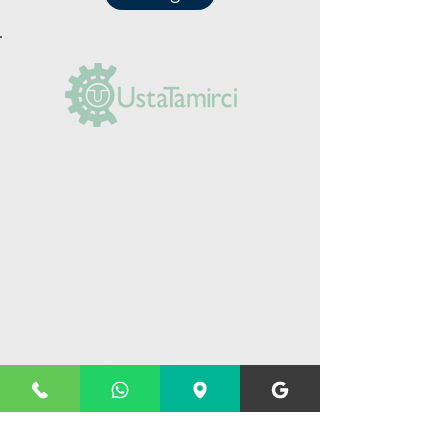
(0212) 625 30 90
+90 555 984 03
14
Yeşilpınar Mah. Şimşek Sk. No: 5/A
Eyüpsultan/İstanbul
Kombi teknik servislerimiz
Kombi bakım hizmeti
Kombi tamir hizmeti
Kombi montaj hizmeti
Yoğuşmalı kombi servis hizmeti