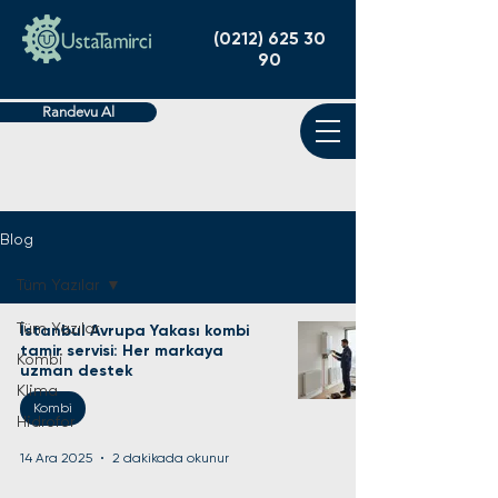
(0212) 625 30
90
Randevu Al
Blog
Tüm Yazılar
Tüm Yazılar
İstanbul Avrupa Yakası kombi
tamir servisi: Her markaya
Kombi
uzman destek
Klima
Kombi
Hidrofor
14 Ara 2025
2 dakikada okunur