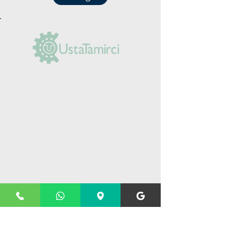
(0212) 625 30 90
+90 555 984 03
14
Yeşilpınar Mah. Şimşek Sk. No: 5/A
Eyüpsultan/İstanbul
Kombi teknik servislerimiz
Kombi bakım hizmeti
Kombi tamir hizmeti
Kombi montaj hizmeti
Yoğuşmalı kombi servis hizmeti