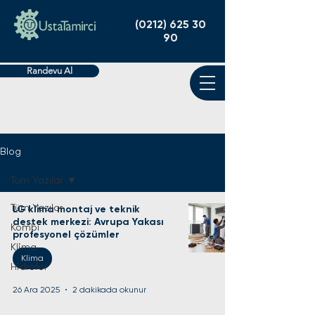
(0212) 625 30
90
Randevu Al
Blog
Tüm Yazılar
Tüm Yazılar
LG klima montaj ve teknik
destek merkezi: Avrupa Yakası
Kombi
profesyonel çözümler
Klima
Klima
Hidrofor
26 Ara 2025
2 dakikada okunur