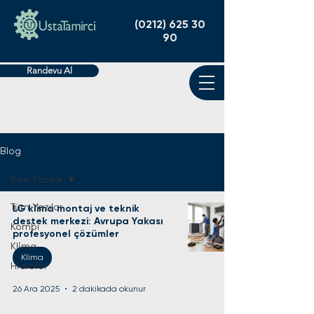
(0212) 625 30
90
Randevu Al
Blog
Tüm Yazılar
Tüm Yazılar
LG klima montaj ve teknik
destek merkezi: Avrupa Yakası
Kombi
profesyonel çözümler
Klima
Klima
Hidrofor
26 Ara 2025
2 dakikada okunur