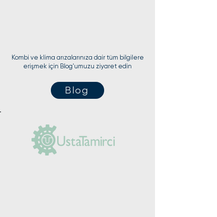
Kombi ve klima arızalarınıza dair tüm bilgilere
erişmek için Blog'umuzu ziyaret edin
Blog
(0212) 625 30 90
+90 555 984 03
14
Yeşilpınar Mah. Şimşek Sk. No: 5/A