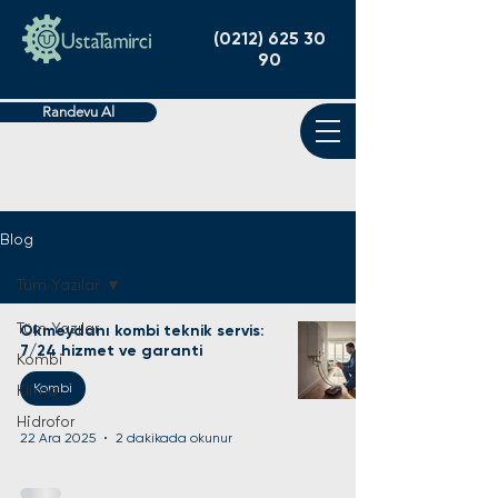
(0212) 625 30
90
Randevu Al
Blog
Tüm Yazılar
Tüm Yazılar
Okmeydanı kombi teknik servis:
7/24 hizmet ve garanti
Kombi
Kombi
Klima
Hidrofor
22 Ara 2025
2 dakikada okunur