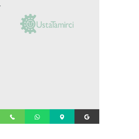
(0212) 625 30 90
+90 555 984 03
14
Yeşilpınar Mah. Şimşek Sk. No: 5/A
Eyüpsultan/İstanbul
Kombi teknik servislerimiz
Kombi bakım hizmeti
Kombi tamir hizmeti
Kombi montaj hizmeti
Yoğuşmalı kombi servis hizmeti
Petek temizliği hizmeti