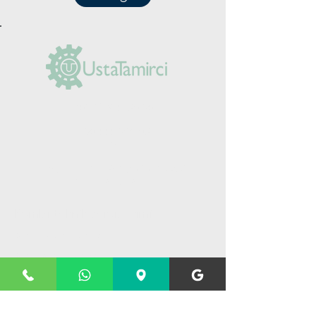
(0212) 625 30 90
+90 555 984 03
14
Yeşilpınar Mah. Şimşek Sk. No: 5/A
Eyüpsultan/İstanbul
Kombi teknik servislerimiz
Kombi bakım hizmeti
Kombi tamir hizmeti
Kombi montaj hizmeti
Yoğuşmalı kombi servis hizmeti