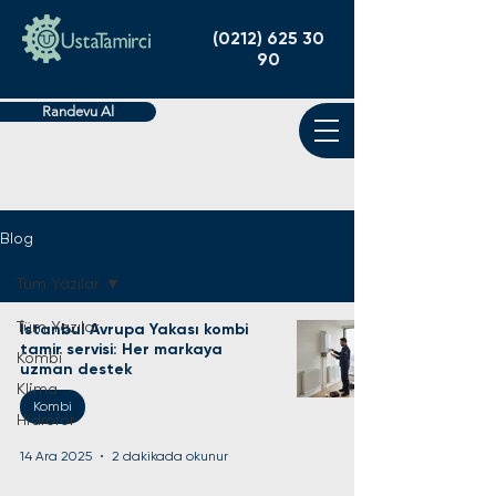
(0212) 625 30
90
Randevu Al
Blog
Tüm Yazılar
Tüm Yazılar
İstanbul Avrupa Yakası kombi
tamir servisi: Her markaya
Kombi
uzman destek
Klima
Kombi
Hidrofor
14 Ara 2025
2 dakikada okunur