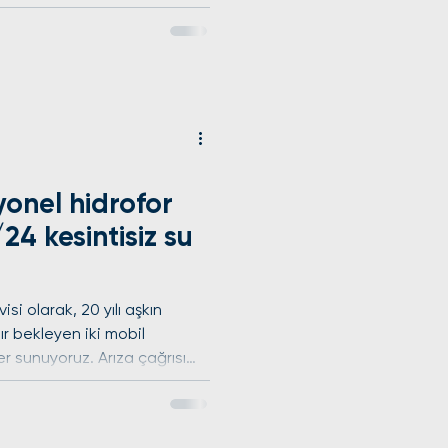
nde adresinize ulaşarak,
yonel işçilikle bir yıl
Su basıncı sorunları,
 periyodik bakım işlemlerinde
yız. Tüm onarımları cihaz
lıyoruz. Ödemelerinizi
yonel hidrofor
/24 kesintisiz su
si olarak, 20 yılı aşkın
r bekleyen iki mobil
er sunuyoruz. Arıza çağrısı
nde adresinize ulaşarak,
yonel işçilikle bir yıl
Su basıncı sorunları, motor