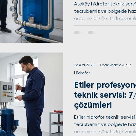
Ataköy hidrofor teknik servis
tecrübemiz ve bölgede hazı
aracımızla 7/24 hızlı çözüml
sonrası en geç bir saat içi
orijinal yedek parça ve profes
yerinde garanti sağlıyoruz. 
genleşme tankı ayarı ve mo
kadromuzla yanınızdayız. T
yerinde müdahale ediyoruz.
26 Ara 2025
1 dakikada okunur
Havale/EFT ile yap
Hidrofor
Etiler profesyon
teknik servisi: 7
çözümleri
Etiler hidrofor teknik servisi 
tecrübemiz ve bölgede hazı
aracımızla 7/24 hızlı çözüml