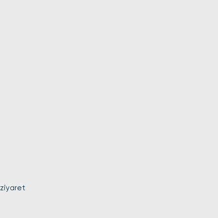
m işlemlerinde uzman
arka fark etmeksizin tüm
oruz. Ödemelerinizi Nakit
 ziyaret