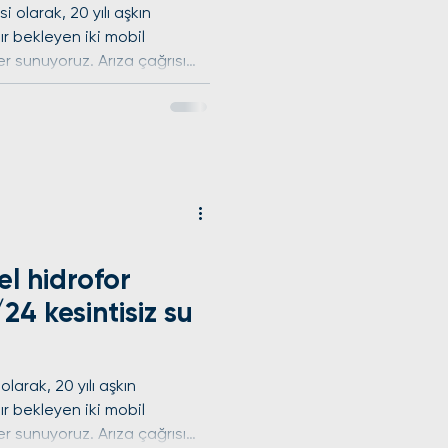
i olarak, 20 yılı aşkın
r bekleyen iki mobil
er sunuyoruz. Arıza çağrısı
nde adresinize ulaşarak,
yonel işçilikle bir yıl
Su basıncı sorunları,
tor onarımlarında uzman
üm marka hidroforlara
 Ödemelerinizi Nakit veya
el hidrofor
/24 kesintisiz su
olarak, 20 yılı aşkın
r bekleyen iki mobil
er sunuyoruz. Arıza çağrısı