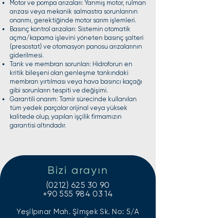
Motor ve pompa arızaları: Yanmış motor, rulman
arızası veya mekanik salmastra sorunlarının
onarımı, gerektiğinde motor sarım işlemleri.
Basınç kontrol arızaları: Sistemin otomatik
açma/kapama işlevini yöneten basınç şalteri
(presostat) ve otomasyon panosu arızalarının
giderilmesi.
Tank ve membran sorunları: Hidroforun en
kritik bileşeni olan genleşme tankındaki
membran yırtılması veya hava basıncı kaçağı
gibi sorunların tespiti ve değişimi.
Garantili onarım: Tamir sürecinde kullanılan
tüm yedek parçalar orijinal veya yüksek
kalitede olup, yapılan işçilik firmamızın
garantisi altındadır.
Bizi arayın
(0212) 625 30 90
+90 555 984 03 14
Yeşilpınar Mah. Şimşek Sk. No: 5/A