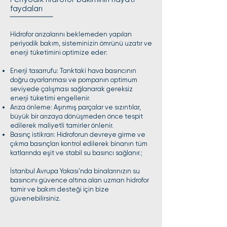
faydaları
Hidrofor arızalarını beklemeden yapılan
periyodik bakım, sisteminizin ömrünü uzatır ve
enerji tüketimini optimize eder:
Enerji tasarrufu: Tanktaki hava basıncının
doğru ayarlanması ve pompanın optimum
seviyede çalışması sağlanarak gereksiz
enerji tüketimi engellenir.
Arıza önleme: Aşınmış parçalar ve sızıntılar,
büyük bir arızaya dönüşmeden önce tespit
edilerek maliyetli tamirler önlenir.
Basınç istikrarı: Hidroforun devreye girme ve
çıkma basınçları kontrol edilerek binanın tüm
katlarında eşit ve stabil su basıncı sağlanır.;
İstanbul Avrupa Yakası'nda binalarınızın su
basıncını güvence altına alan uzman hidrofor
tamir ve bakım desteği için bize
güvenebilirsiniz.