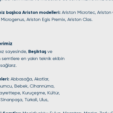
iz başlıca Ariston modelleri:
 Ariston Microtec, Ariston
n Microgenus, Ariston Egis Premix, Ariston Clas.
erimiz
ız sayesinde, 
Beşiktaş
 ve 
 semtlere en yakın teknik ekibin 
sağlarız.
leri:
 Abbasağa, Akatlar, 
mumcu, Bebek, Cihannüma, 
 Gayrettepe, Kuruçeşme, Kültür, 
Sinanpaşa, Türkali, Ulus, 