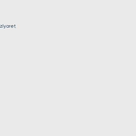
 ziyaret
ma teknik
islerimiz
a bakım hizmeti
a tamir hizmeti