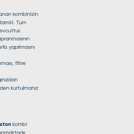
lanan kombinizin 
tamiri. Tüm 
evcuttur.
ıpranmasının 
efa yapılmasını 
ması, filtre 
ğınızdan 
nden kurtulmanız 
iston
 kombi 
unmaktadır.