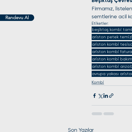
Beşiktaş Çevres
Firmamız, listele
semtlerine acil k
Randevu Al
Etiketler:
beşiktaş kombi tami
ariston petek temizl
ariston kombi tesis
ariston kombi fatura
ariston kombi bakım
ariston kombi arıza
avrupa yakası aristo
Kombi
Son Yazılar