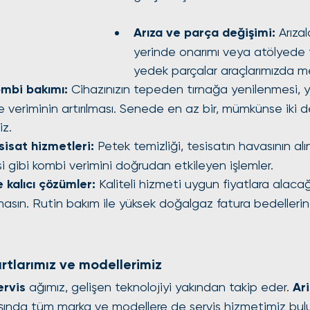
Arıza ve parça değişimi:
 Arıza
yerinde onarımı veya atölyede 
yedek parçalar araçlarımızda m
ombi bakımı:
 Cihazınızın tepeden tırnağa yenilenmesi, y
 veriminin artırılması. Senede en az bir, mümkünse iki d
iz.
sisat hizmetleri:
 Petek temizliği, tesisatın havasının alın
 gibi kombi verimini doğrudan etkileyen işlemler.
 kalıcı çözümler:
 Kaliteli hizmeti uygun fiyatlara alaca
asın. Rutin bakım ile yüksek doğalgaz fatura bedelleri
tlarımız ve modellerimiz
ervis
 ağımız, gelişen teknolojiyi yakından takip eder. 
Ar
dışında tüm marka ve modellere de servis hizmetimiz bul