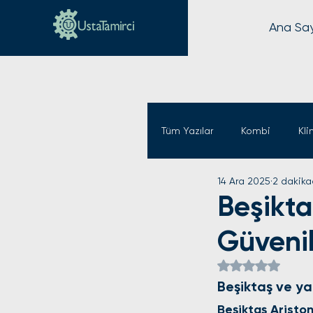
Ana Sa
Tüm Yazılar
Kombi
Kl
14 Ara 2025
2 dakika
Beşikta
Güvenili
5 üzerinden Na
Beşiktaş ve ya
Beşiktaş Ariston