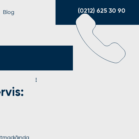
(0212) 625 30 90
Blog
rvis:
r
sıtmadığında 