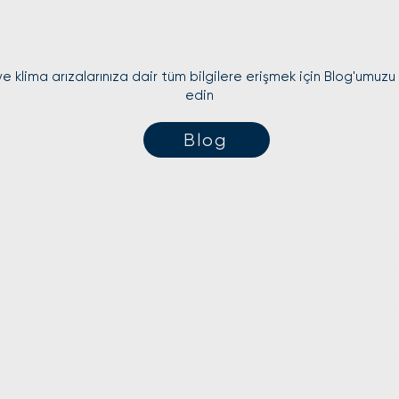
e klima arızalarınıza dair tüm bilgilere erişmek için Blog'umuzu
edin
Blog
Kombi teknik servislerimiz
Kli
serv
Kombi bakım
Klim
hizmeti
Kombi tamir
Klim
hizmeti