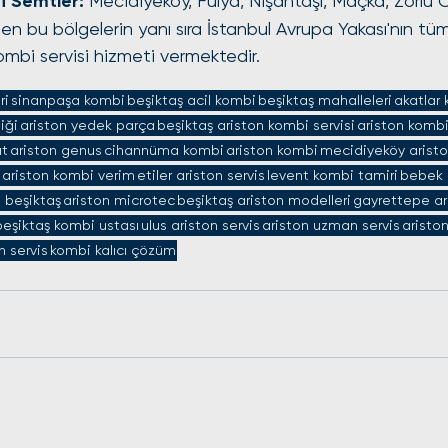
i Semtler:
 Mecidiyeköy, Fulya, Nişantaşı, Maçka, Zorlu C
nen bu bölgelerin yanı sıra İstanbul Avrupa Yakası'nın tüm
ombi servisi hizmeti vermektedir.
ri
sinanpaşa kombi
beşiktaş acil kombi
beşiktaş mahalleleri
akatlar
iği
ariston yedek parça
beşiktaş ariston kombi servisi
ariston kombi
at
ariston genus
cihannüma kombi
ariston kombi
mecidiyeköy arist
ariston kombi verim
etiler ariston servis
levent kombi tamiri
bebek 
 beşiktaş
ariston microtec
beşiktaş ariston modelleri
gayrettepe ar
beşiktaş kombi ustası
ulus ariston servis
ariston uzman servis
aristo
n servis
kombi kalıcı çözüm