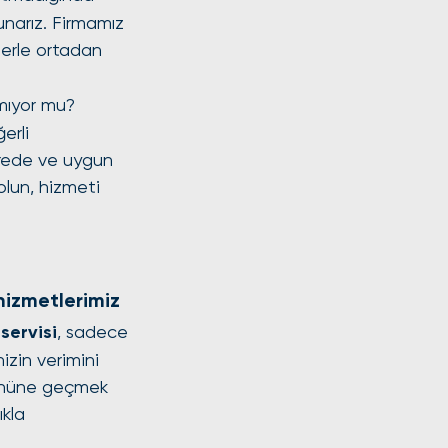
unarız. Firmamız 
lerle ortadan 
mıyor mu? 
erli 
ürede ve uygun 
olun, hizmeti 
hizmetlerimiz
servisi
, sadece 
izin verimini 
 önüne geçmek 
kla 