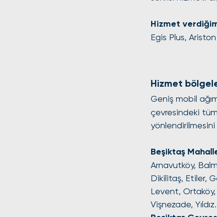
Hizmet verdiğim
Egis Plus, Aristo
Hizmet bölgel
Geniş mobil ağım
çevresindeki tüm
yönlendirilmesini 
Beşiktaş Mahalle
Arnavutköy, Bal
Dikilitaş, Etiler,
Levent, Ortaköy, 
Vişnezade, Yıldız.