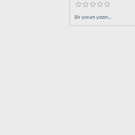
Beşiktaş Kombi Servisi
Bir yorum yazın...
Kombi ve Petek
Temizliğinin Bilinmeye
Faydaları ile Enerji
Tasarrufu Sağlayın