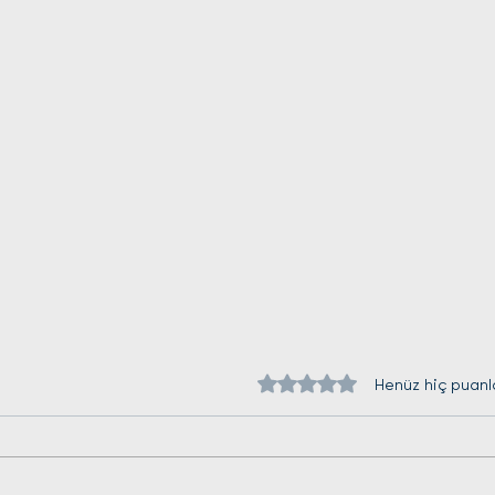
5 üzerinden 0 yıldız
Henüz hiç puan