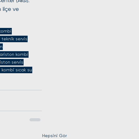
enter (Aksı).
 ilçe ve 
 kombi
 teknik servis
on
ariston kombi
iston servis
n kombi sıcak su
Hepsini Gör