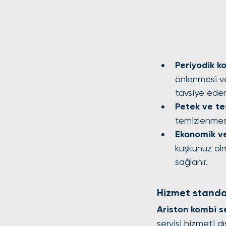
Periyodik k
önlenmesi ve
tavsiye eder
Petek ve te
temizlenmesi
Ekonomik ve
kuşkunuz olm
sağlanır.
Hizmet standar
Ariston kombi s
servisi hizmeti 