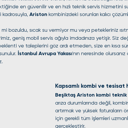
iğinde en güvenilir ve en hızlı teknik servis hizmetini s
i kadrosuyla, 
Ariston
 kombinizdeki sorunları kalıcı çözüm
 mi bozuldu, sıcak su vermiyor mu veya petekleriniz ısıt
imiz, geniş mobil servis ağıyla imdadınıza yetişir. Siz değ
beklenti ve taleplerini göz ardı etmeden, size en kısa s
sunulur. 
İstanbul Avrupa Yakası
'nın neresinde olursanız 
z.
Kapsamlı kombi ve tesisat 
Beşiktaş Ariston kombi teknik 
arıza durumlarında değil, kombin
artırmak ve yüksek faturaların
için gerekli tüm işlemleri uzmanlı
gerçekleştirir.