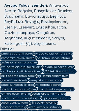
Avrupa Yakası semtleri: 
Arnavutköy, 
Avcılar, Bağcılar, Bahçelievler, Bakırköy, 
Başakşehir, Bayrampaşa, Beşiktaş, 
Beylikdüzü, Beyoğlu, Büyükçekmece, 
Esenler, Esenyurt, Eyüpsultan, Fatih, 
Gaziosmanpaşa, Güngören, 
Kâğıthane, Küçükçekmece, Sarıyer, 
Sultangazi, Şişli, Zeytinburnu.
Etiketler:
kombi ek garanti paketi
avrupa yakası kombi servisi
ustatamirci teknik destek
acil kombi servisi istanbul
profesyonel kombi onarımı
avrupa yakası hızlı teknik ekip
havale ile servis ücreti
istanbul garantili kombi tamiri
7/24 teknik yardım hattı
nakit ödeme kombi tamiri
şişli kombi onarım fiyatı
garantili teknik usta
esenyurt sıcak su arızası
kombi su neden ılık akar
1 yıl garantili parça
bosch ntc sensör değişimi
bosch kombi suyu ısıtmıyor
yerinde bosch onarım
bosch kart tamir merkezi
bosch resetleme nasıl yapılır
eşanjör kireç onarımı
bosch sıcak su tamiri
yıllık bakım avantajı
bosch fan temizliği
vestel kombi su ısıtmıyor