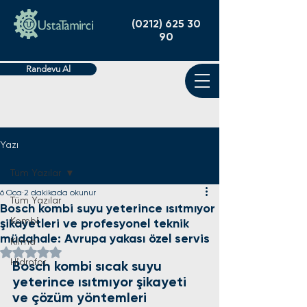
(0212) 625 30
90
Randevu Al
Yazı
Tüm Yazılar
6 Oca
2 dakikada okunur
Tüm Yazılar
Bosch kombi suyu yeterince ısıtmıyor
Kombi
şikayetleri ve profesyonel teknik
müdahale: Avrupa yakası özel servis
Klima
5 üzerinden NaN yıldız
Hidrofor
Bosch kombi sıcak suyu 
yeterince ısıtmıyor şikayeti 
ve çözüm yöntemleri