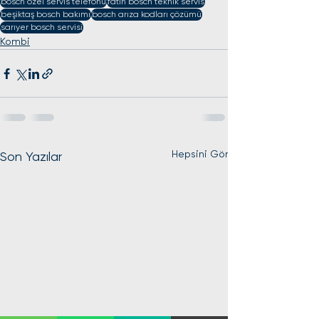
bosch özel servis telefonu
fatih bosch teknik servis
beşiktaş bosch bakımı
bosch arıza kodları çözümü
sarıyer bosch servisi
Kombi
Hepsini Gör
Son Yazılar