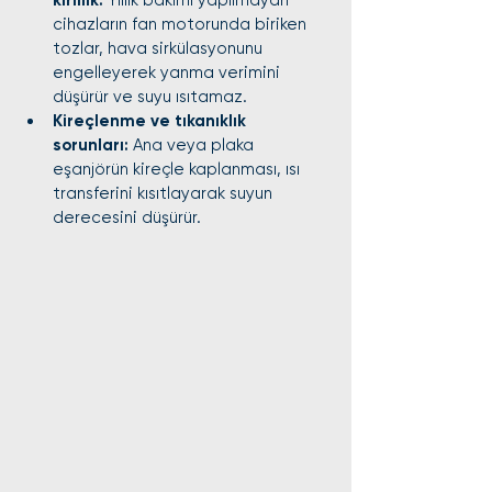
kirlilik:
 Yıllık bakımı yapılmayan 
cihazların fan motorunda biriken 
tozlar, hava sirkülasyonunu 
engelleyerek yanma verimini 
düşürür ve suyu ısıtamaz.
Kireçlenme ve tıkanıklık 
sorunları:
 Ana veya plaka 
eşanjörün kireçle kaplanması, ısı 
transferini kısıtlayarak suyun 
derecesini düşürür.