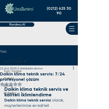
(0212) 625 30
90
Randevu Al
Yazı
Tüm Yazılar
22 Ara 2025
2 dakikada okunur
Tüm Yazılar
Daikin klima teknik servis: 7/24
Kombi
profesyonel çözüm
5 üzerinden NaN yıldız
Klima
Daikin klima teknik servis ve 
Hidrofor
kaliteli i̇klimlendirme
Daikin klima teknik servisi
 olarak, 
müşterilerimize en kaliteli 