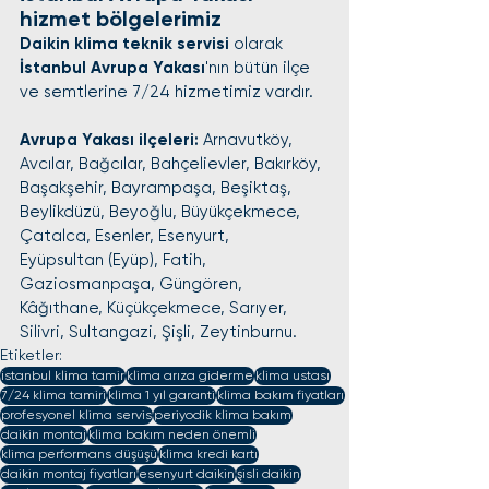
hizmet bölgelerimiz
Daikin klima teknik servisi
 olarak 
İstanbul Avrupa Yakası
'nın bütün ilçe 
ve semtlerine 7/24 hizmetimiz vardır.
Avrupa Yakası ilçeleri:
 Arnavutköy, 
Avcılar, Bağcılar, Bahçelievler, Bakırköy, 
Başakşehir, Bayrampaşa, Beşiktaş, 
Beylikdüzü, Beyoğlu, Büyükçekmece, 
Çatalca, Esenler, Esenyurt, 
Eyüpsultan (Eyüp), Fatih, 
Gaziosmanpaşa, Güngören, 
Kâğıthane, Küçükçekmece, Sarıyer, 
Silivri, Sultangazi, Şişli, Zeytinburnu.
Etiketler:
istanbul klima tamir
klima arıza giderme
klima ustası
7/24 klima tamiri
klima 1 yıl garanti
klima bakım fiyatları
profesyonel klima servis
periyodik klima bakım
daikin montaj
klima bakım neden önemli
klima performans düşüşü
klima kredi kartı
daikin montaj fiyatları
esenyurt daikin
şisli daikin