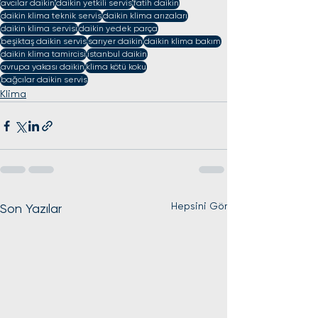
avcılar daikin
daikin yetkili servis
fatih daikin
daikin klima teknik servis
daikin klima arızaları
daikin klima servisi
daikin yedek parça
beşiktaş daikin servis
sarıyer daikin
daikin klima bakım
daikin klima tamircisi
istanbul daikin
avrupa yakası daikin
klima kötü koku
bağcılar daikin servis
Klima
Hepsini Gör
Son Yazılar