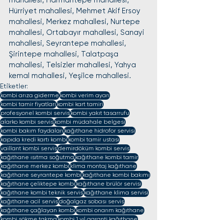
mahallesi, Harmantepe mahallesi, 
Hürriyet mahallesi, Mehmet Akif Ersoy 
mahallesi, Merkez mahallesi, Nurtepe 
mahallesi, Ortabayır mahallesi, Sanayi 
mahallesi, Seyrantepe mahallesi, 
Şirintepe mahallesi, Talatpaşa 
mahallesi, Telsizler mahallesi, Yahya 
kemal mahallesi, Yeşilce mahallesi.
Etiketler:
kombi arıza giderme
kombi verim ayarı
kombi tamir fiyatları
kombi kart tamiri
profesyonel kombi servis
kombi yakıt tasarrufu
alarko kombi servis
kombi müdahale belgesi
kombi bakım faydaları
kağıthane hidrofor servisi
kapıda kredi kartı kombi
kombi tamir ustası
vaillant kombi servis
demirdöküm kombi servis
kağıthane ısıtma soğutma
kağıthane kombi tamir
kağıthane merkez kombi
klima montaj kağıthane
kağıthane seyrantepe kombi
kağıthane kombi bakımı
kağıthane çeliktepe kombi
kağıthane brülör servisi
kağıthane kombi teknik servis
kağıthane klima servisi
kağıthane acil servis
doğalgaz sobası servis
kağıthane çağlayan kombi
kombi onarım kağıthane
kombi sökme takma
kombi 1 yıl garanti kağıthane