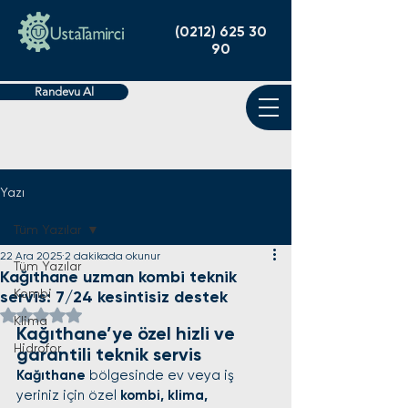
(0212) 625 30
90
Randevu Al
Yazı
Tüm Yazılar
22 Ara 2025
2 dakikada okunur
Tüm Yazılar
Kağıthane uzman kombi teknik
Kombi
servis: 7/24 kesintisiz destek
5 üzerinden NaN yıldız
Klima
Kağıthane’ye özel hizli ve 
Hidrofor
garantili teknik servis
Kağıthane
 bölgesinde ev veya iş 
yeriniz için özel 
kombi, klima, 