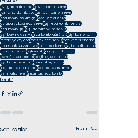
Etiketler:
1 yıl garantili kombi
gezici kombi servis
kombi su damlatıyor
şişli acil kombi servis
eca kombi bakım şişli
eca kombi arıza
avrupa yakası eca servis
şişli eca kombi servisi
eca kombi şişli
şişli demirdöküm servis
şişli baymak servis
eca kombi gürültülü
şişli kombi tamiri
mecidiyeköy eca
maslak eca servis
eca kombi onarımı
eca sıcak su vermiyor
fatih eca kombi
şişli arçelik kombi
eca özel servis
şişli kombi
eca yedek parça
beyoğlu eca kombi
beşiktaş eca kombi
şişli buderus kombi
osmanbey kombi
kağıthane eca kombi
eca petek ısıtmıyor
şişli mahalleleri
nişantaşı eca kombi
Kombi
Hepsini Gör
Son Yazılar