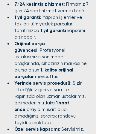
7/24 kesintisiz hizmet:
 Firmamız 7 
gün 24 saat hizmet vermektedir.
1 yıl garanti:
 Yapılan işlemler ve 
takılan tüm yedek parçalar 
tarafımızca 
1 yıl garanti
 kapsamı 
altındadır.
Orijinal parça 
güvencesi:
 Profesyonel 
ustalarımızın son model 
araçlarında, cihazınızın markası ne 
olursa olsun 
1. kalite orijinal 
parçalar
 mevcuttur.
Yerinde servis prosedürü:
 Sizin 
istediğiniz gün ve saatte 
kapınızda olan uzman ustalarımız, 
gelmeden mutlaka 
1 saat 
önce
 arayıp müsait olup 
olmadığınızı sorarak randevu 
teyidi almaktadır.
Özel servis kapsamı:
 Servisimiz, 