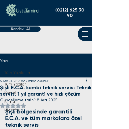
(0212) 625 30
90
Randevu Al
Yazı
Tüm Yazılar
5 Ara 2025
2 dakikada okunur
Tüm Yazılar
Şişli E.C.A. kombi teknik servis: Teknik
Kombi
servis, 1 yıl garanti ve hızlı çözüm
Güncelleme tarihi:
8 Ara 2025
Klima
5 üzerinden NaN yıldız
Hidrofor
Şişli bölgesinde garantili 
E.C.A. ve tüm markalara özel 
teknik servis