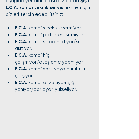
aşağıda yer alan olası arızalarda 
Şişli 
E.C.A. kombi teknik servis
 hizmeti için 
bizleri tercih edebilirsiniz:
E.C.A.
 kombi sıcak su vermiyor.
E.C.A.
 kombi petekleri ısıtmıyor.
E.C.A.
 kombi su damlatıyor/su 
akıtıyor.
E.C.A.
 kombi hiç 
çalışmıyor/ateşleme yapmıyor.
E.C.A.
 kombi sesli veya gürültülü 
çalışıyor.
E.C.A.
 kombi arıza uyarı ışığı 
yanıyor/bar ayarı yükseliyor.