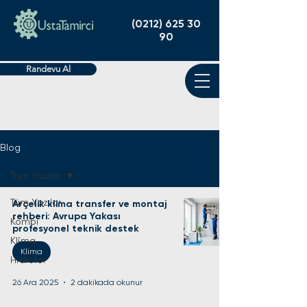
(0212) 625 30
90
Randevu Al
Blog
Tüm Yazılar
Tüm Yazılar
Arçelik klima transfer ve montaj
rehberi: Avrupa Yakası
Kombi
profesyonel teknik destek
Klima
Klima
Hidrofor
26 Ara 2025
2 dakikada okunur