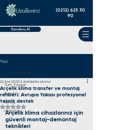
(0212) 625 30
90
Randevu Al
Yazı
Tüm Yazılar
26 Ara 2025
2 dakikada okunur
Tüm Yazılar
Arçelik klima transfer ve montaj
Kombi
rehberi: Avrupa Yakası profesyonel
teknik destek
Klima
5 üzerinden NaN yıldız
Hidrofor
Arçelik klima cihazlarınız için 
güvenli montaj-demontaj 
teknikleri