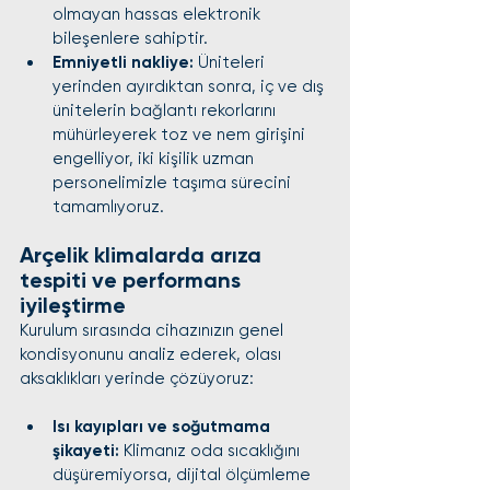
olmayan hassas elektronik 
bileşenlere sahiptir.
Emniyetli nakliye:
 Üniteleri 
yerinden ayırdıktan sonra, iç ve dış 
ünitelerin bağlantı rekorlarını 
mühürleyerek toz ve nem girişini 
engelliyor, iki kişilik uzman 
personelimizle taşıma sürecini 
tamamlıyoruz.
Arçelik klimalarda arıza 
tespiti ve performans 
iyileştirme
Kurulum sırasında cihazınızın genel 
kondisyonunu analiz ederek, olası 
aksaklıkları yerinde çözüyoruz:
Isı kayıpları ve soğutmama 
şikayeti:
 Klimanız oda sıcaklığını 
düşüremiyorsa, dijital ölçümleme 