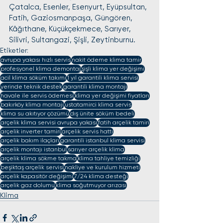
Çatalca, Esenler, Esenyurt, Eyüpsultan, 
Fatih, Gaziosmanpaşa, Güngören, 
Kâğıthane, Küçükçekmece, Sarıyer, 
Silivri, Sultangazi, Şişli, Zeytinburnu.
Etiketler:
avrupa yakası hızlı servis
nakit ödeme klima tamir
profesyonel klima demontaj
şişli klima yer değişimi
acil klima söküm takımı
1 yıl garantili klima servisi
yerinde teknik destek
garantili klima montajı
havale ile servis ödemesi
klima yer değişimi fiyatları
bakırköy klima montajı
ustatamirci klima servis
klima su akıtıyor çözümü
dış ünite söküm bedeli
arçelik klima servisi avrupa yakası
fatih arçelik tamiri
arçelik inverter tamiri
arçelik servis hattı
arçelik bakım ilaçları
garantili istanbul klima servisi
arçelik montajı istanbul
sarıyer arçelik klima
arçelik klima sökme takma
klima tahliye temizliği
beşiktaş arçelik servisi
nakliye ve kurulum hizmeti
arçelik kapasitör değişimi
7/24 klima desteği
arçelik gaz dolumu
klima soğutmuyor arızası
Klima