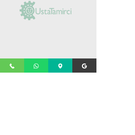
(0212) 625 30 90
+90 555 984 03
14
Yeşilpınar Mah. Şimşek Sk. No: 5/A
Eyüpsultan/İstanbul
Kombi teknik servislerimiz
Kombi bakım hizmeti
Kombi tamir hizmeti
Kombi montaj hizmeti
Yoğuşmalı kombi servis hizmeti
Petek temizliği hizmeti
Kazan pompa servis hizmeti