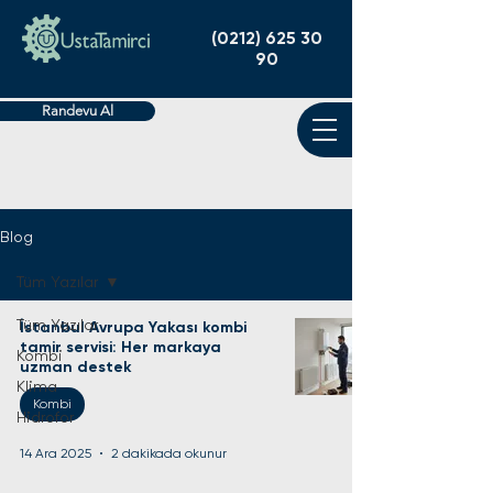
(0212) 625 30
90
Randevu Al
Blog
Tüm Yazılar
Tüm Yazılar
İstanbul Avrupa Yakası kombi
tamir servisi: Her markaya
Kombi
uzman destek
Klima
Kombi
Hidrofor
14 Ara 2025
2 dakikada okunur