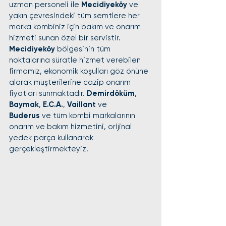
uzman personeli ile 
Mecidiyeköy
 ve 
yakın çevresindeki tüm semtlere her 
marka kombiniz için bakım ve onarım 
hizmeti sunan özel bir servistir.
Mecidiyeköy
 bölgesinin tüm 
noktalarına süratle hizmet verebilen 
firmamız, ekonomik koşulları göz önüne 
alarak müşterilerine cazip onarım 
fiyatları sunmaktadır. 
Demirdöküm
, 
Baymak
, 
E.C.A.
, 
Vaillant
 ve 
Buderus
 ve tüm kombi markalarının 
onarım ve bakım hizmetini, orijinal 
yedek parça kullanarak 
gerçekleştirmekteyiz.