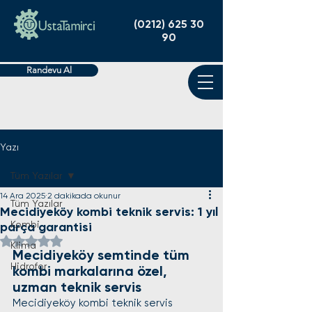
(0212) 625 30
90
Randevu Al
Yazı
Tüm Yazılar
14 Ara 2025
2 dakikada okunur
Tüm Yazılar
Mecidiyeköy kombi teknik servis: 1 yıl
Kombi
parça garantisi
5 üzerinden NaN yıldız
Klima
Mecidiyeköy semtinde tüm 
Hidrofor
kombi markalarına özel, 
uzman teknik servis
Mecidiyeköy kombi teknik servis 