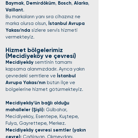
Baymak
, 
Demirdöküm
, 
Bosch
, 
Alarko
, 
Vaillant
.
Bu markaların yanı sıra cihazınız ne 
marka olursa olsun, 
İstanbul Avrupa 
Yakası'nda
 sizlere servis hizmeti 
vermekteyiz.
Hizmet bölgelerimiz 
(Mecidiyeköy ve çevresi)
Mecidiyeköy 
semtinin tamamı 
kapsama alanımızdadır. Ayrıca yakın 
çevredeki semtlere ve 
İstanbul 
Avrupa Yakası'nın
 bütün ilçe ve 
bölgelerine hizmet götürmekteyiz.
Mecidiyeköy'ün bağlı olduğu 
mahalleler (Şişli):
 Gülbahar, 
Mecidiyeköy, Esentepe, Kuştepe, 
Fulya, Gayrettepe, Merkez.
Mecidiyeköy çevresi semtler (yakın 
çevre):
 Çağlayan, Okmeydanı, 