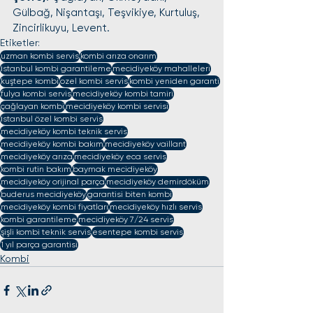
Gülbağ, Nişantaşı, Teşvikiye, Kurtuluş, 
Zincirlikuyu, Levent.
Etiketler:
uzman kombi servis
kombi arıza onarım
i̇stanbul kombi garantileme
mecidiyeköy mahalleleri
kuştepe kombi
ozel kombi servis
kombi yeniden garanti
fulya kombi servis
mecidiyeköy kombi tamiri
çağlayan kombi
mecidiyeköy kombi servisi
i̇stanbul özel kombi servis
mecidiyeköy kombi teknik servis
mecidiyeköy kombi bakım
mecidiyeköy vaillant
mecidiyeköy arıza
mecidiyeköy eca servis
kombi rutin bakım
baymak mecidiyeköy
mecidiyeköy orijinal parça
mecidiyeköy demirdöküm
buderus mecidiyeköy
garantisi biten kombi
mecidiyeköy kombi fiyatları
mecidiyeköy hızlı servis
kombi garantileme
mecidiyeköy 7/24 servis
şişli kombi teknik servis
esentepe kombi servis
1 yıl parça garantisi
Kombi